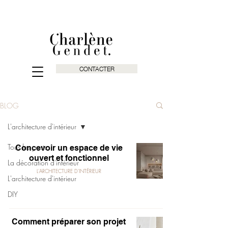
CONTACTER
BLOG
L'architecture d'intérieur
Tous les posts
Concevoir un espace de vie
ouvert et fonctionnel
La décoration d'intérieur
L'ARCHITECTURE D'INTÉRIEUR
L'architecture d'intérieur
DIY
Comment préparer son projet