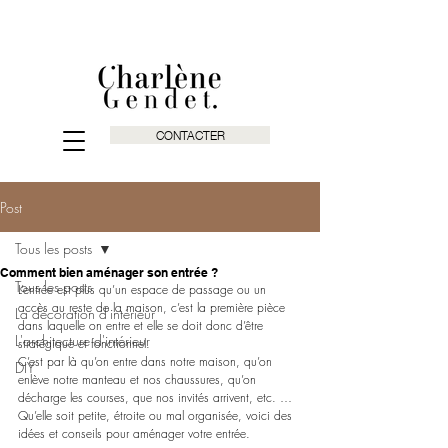
CONTACTER
Post
Tous les posts
Comment bien aménager son entrée ?
Tous les posts
L’entrée est plus qu’un espace de passage ou un 
accès au reste de la maison, c’est la première pièce 
La décoration d'intérieur
dans laquelle on entre et elle se doit donc d’être 
L'architecture d'intérieur
stratégique et fonctionnel.
C’est par là qu’on entre dans notre maison, qu’on 
DIY
enlève notre manteau et nos chaussures, qu’on 
décharge les courses, que nos invités arrivent, etc. …
Qu’elle soit petite, étroite ou mal organisée, voici des 
idées et conseils pour aménager votre entrée.