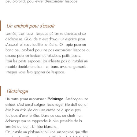
peu profond, pour éviter d’encombrer l’espace.
Un endroit pour s’assoir
L’entrée, c’est aussi l’espace où on se chausse et se 
déchausse. Quoi de mieux d’avoir un espace pour 
s’asseoir et nous faciliter la tâche. On opte pour un 
banc peu profond pour ne pas encombrer l’espace ou 
encore pour un fauteuil ou plusieurs petits poufs.
Pour les petits espaces, on n'hésite pas à installer un 
meuble double fonction : un banc avec rangements 
intégrés vous fera gagner de l’espace.
L’éclairage
Un autre point important : 
l’éclairage
. Aménager une 
entrée, c’est aussi soigner l’éclairage. Elle doit donc 
être bien éclairée car une entrée ne dispose pas 
toujours d’une fenêtre. Dans ce cas on choisit un 
éclairage qui se rapproche le plus possible de la 
lumière du jour : lumière blanche.
On installe un plafonnier ou une suspension qui offre 