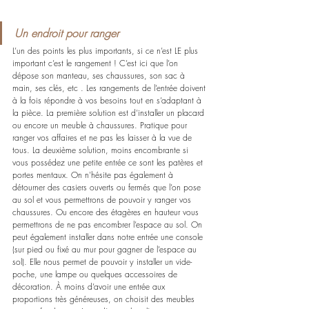
Un endroit pour ranger
L’un des points les plus importants, si ce n’est LE plus 
important c’est le rangement ! C’est ici que l’on 
dépose son manteau, ses chaussures, son sac à 
main, ses clés, etc . Les rangements de l’entrée doivent 
à la fois répondre à vos besoins tout en s’adaptant à 
la pièce. La première solution est d’installer un placard 
ou encore un meuble à chaussures. Pratique pour 
ranger vos affaires et ne pas les laisser à la vue de 
tous. La deuxième solution, moins encombrante si 
vous possédez une petite entrée ce sont les patères et 
portes mentaux. On n'hésite pas également à 
détourner des casiers ouverts ou fermés que l’on pose 
au sol et vous permettrons de pouvoir y ranger vos 
chaussures. Ou encore des étagères en hauteur vous 
permettrons de ne pas encombrer l’espace au sol. On 
peut également installer dans notre entrée une console 
(sur pied ou fixé au mur pour gagner de l’espace au 
sol). Elle nous permet de pouvoir y installer un vide-
poche, une lampe ou quelques accessoires de 
décoration. À moins d’avoir une entrée aux 
proportions très généreuses, on choisit des meubles 