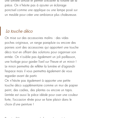
une lumière diffuse et permet d’éclairer la totalité de la 
pièce. On n’hésite pas à ajouter un éclairage 
ponctuel comme une applique ou une lampe posé sur 
un meuble pour créer une ambiance plus chaleureuse.
La touche déco
On mise sur des accessoires malins : des vides 
poches originaux, un range parapluie ou encore des 
paniers sont des accessoires qui apportent une touche 
déco tout en offrant des solutions pour organiser son 
entrée. On n'oublie pas également un joli paillasson, 
une horloge pour garder l’oeil sur l’heure et un miroir ! 
Le miroir permettra de refléter la lumière et d’agrandir 
l’espace mais il vous permettra également de vous 
regarder avant de partir.
On n'hésite pas également à apporter une petite 
touche déco supplémentaire comme un mur de papier 
peint, des cadres, des plantes ou encore un tapis. 
L’entrée est aussi la pièce idéale pour oser une couleur 
forte, l’occasion rêvée pour se faire plaisir dans le 
choix d’une peinture !