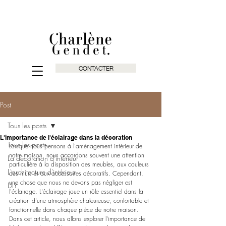
CONTACTER
Post
Tous les posts
L'importance de l'éclairage dans la décoration
Tous les posts
Lorsque nous pensons à l'aménagement intérieur de 
notre maison, nous accordons souvent une attention 
La décoration d'intérieur
particulière à la disposition des meubles, aux couleurs 
L'architecture d'intérieur
des murs et aux accessoires décoratifs. Cependant, 
une chose que nous ne devons pas négliger est 
DIY
l'éclairage. L'éclairage joue un rôle essentiel dans la 
création d'une atmosphère chaleureuse, confortable et 
fonctionnelle dans chaque pièce de notre maison. 
Dans cet article, nous allons explorer l'importance de 