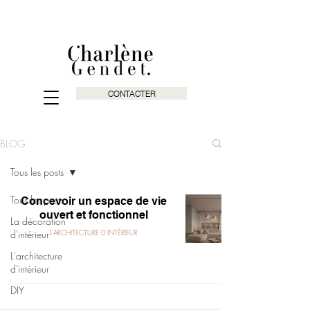
CONTACTER
BLOG
Tous les posts
Tous les posts
Concevoir un espace de vie
ouvert et fonctionnel
La décoration
d'intérieur
L'ARCHITECTURE D'INTÉRIEUR
L'architecture
d'intérieur
DIY