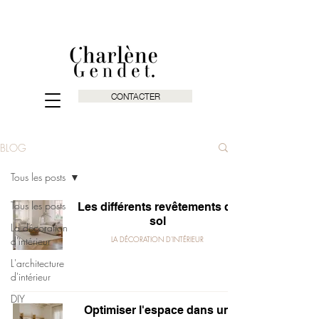
CONTACTER
BLOG
Tous les posts
Tous les posts
Les différents revêtements de
sol
La décoration
d'intérieur
LA DÉCORATION D'INTÉRIEUR
L'architecture
d'intérieur
DIY
Optimiser l'espace dans un