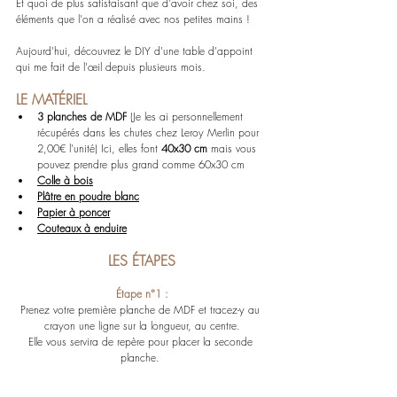
Et quoi de plus satisfaisant que d'avoir chez soi, des 
éléments que l'on a réalisé avec nos petites mains !
Aujourd'hui, découvrez le DIY d'une table d'appoint 
qui me fait de l
'œil
 depuis plusieurs mois. 
LE MATÉRIEL
3 planches de MDF 
(Je les ai personnellement 
récupérés dans les chutes chez Leroy Merlin pour 
2,00€ l'unité) Ici, elles font 
40x30 cm
 mais vous 
pouvez prendre plus grand comme 60x30 cm
Colle à bois
Plâtre en poudre blanc
Papier à poncer
Couteaux à enduire
LES ÉTAPES
Étape n°1 :
Prenez votre première planche de MDF et tracez-y au 
crayon une ligne sur la longueur, au centre.
Elle vous servira de repère pour placer la seconde 
planche. 