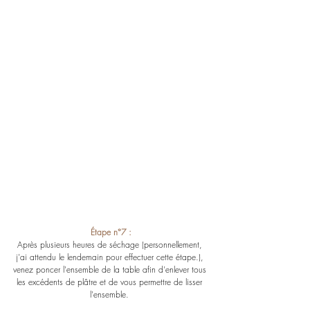
Étape n°7 :
Après plusieurs heures de séchage (personnellement, 
j'ai attendu le lendemain pour effectuer cette étape.), 
venez poncer l'ensemble de la table afin d'enlever tous 
les excédents de plâtre et de vous permettre de lisser 
l'ensemble. 