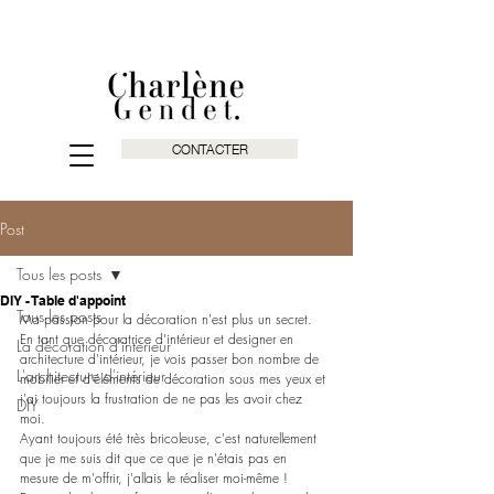
CONTACTER
Post
Tous les posts
DIY - Table d'appoint
Tous les posts
Ma passion pour la décoration n'est plus un secret. 
En tant que décoratrice d'intérieur et designer en 
La décoration d'intérieur
architecture d'intérieur, je vois passer bon nombre de 
L'architecture d'intérieur
mobilier et d'éléments de décoration sous mes yeux et 
j'ai toujours la frustration de ne pas les avoir chez 
DIY
moi. 
Ayant toujours été très bricoleuse, c'est naturellement 
que je me suis dit que ce que je n'étais pas en 
mesure de m'offrir, j'allais le réaliser moi-même !