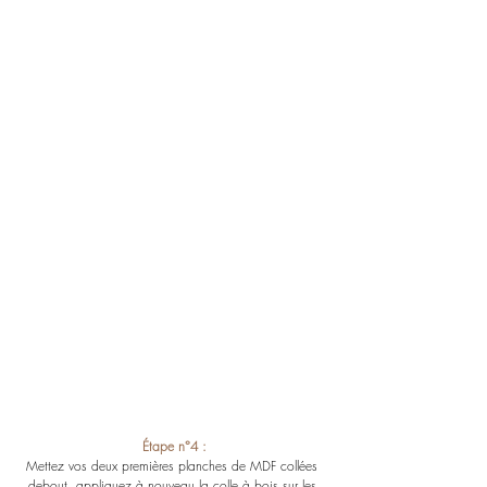
Étape n°4 :
Mettez vos deux premières planches de MDF collées 
debout, appliquez à nouveau la colle à bois sur les 