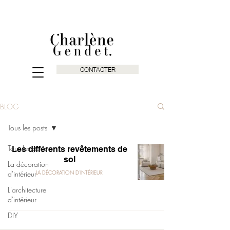
CONTACTER
BLOG
Tous les posts
Tous les posts
Les différents revêtements de
sol
La décoration
d'intérieur
LA DÉCORATION D'INTÉRIEUR
L'architecture
d'intérieur
DIY