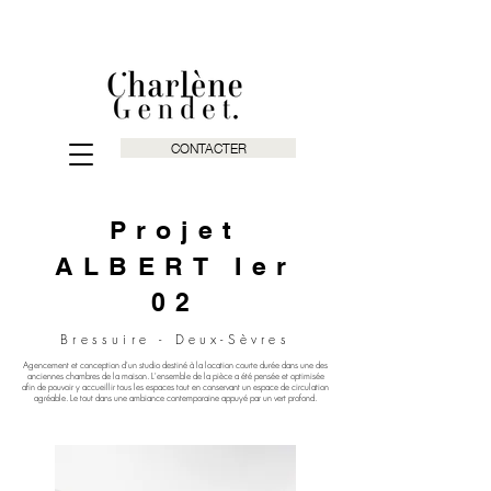
CONTACTER
Projet
ALBERT Ier
02
Bressuire - Deux-Sèvres
Agencement et conception d'un studio destiné à la location courte durée dans une des
anciennes chambres de la maison. L'ensemble de la pièce a été pensée et optimisée
afin de pouvoir y accueillir tous les espaces tout en conservant un espace de circulation
agréable. Le tout dans une ambiance contemporaine appuyé par un vert profond.