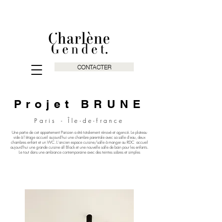
CONTACTER
Projet BRUNE
Paris - Île-de-france
Une partie de cet appartement Parisien a été totalement rénové et agencé. Le plateau
vide à l'étage accueil aujourd'hui une chambre parentale avec sa salle d'eau, deux
chambres enfant et un WC.
L'ancien espace cuisine/salle à manger au RDC accueil
aujourd'hui une grande cuisine all Black et une nouvelle salle de bain pour les enfants.
Le tout dans une ambiance contemporaine avec des teintes sobres et simples